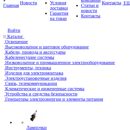
компании
Новости
Условия
Контакты
Е
Главная
Статьи и
доставки
новости
Гарантия
Контакты
на товар
Войти
Каталог
Освещение
Высоковольтное и щитовое оборудование
Кабели, провода и аксессуары
Кабеленесущие системы
Низковольтное и промышленное электрооборудование
Инструменты, техника
Изделия для электромонтажа
Электроустановочные изделия
Связь, телекоммуникации
Климатические и инженерные системы
Устройства и средства безопасности
Генераторы электроэнергии и элементы питания
Лампочки