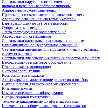
Светильники наружного освещения
Фонари и переносные световые приборы
Аппаратура пускорегулирующая
Прожекторы и светильники направленного света
Аварийное освещение и световые указатели
Взрывозащищенные световые приборы
Опоры, мачты освещения
Лента светодиодная и комплектующие
Аксессуары для светильников
Светильники настольные, напольные, станочные
Иллюминационное, декоративное освещение
Светильники линейные, для модульных и магистральных
систем освещения
Светильники для освещения высоких пролётов и туннелей
Высоковольтное и щитовое оборудование
Щиты и шкафы, шинопровод
Системы сборных шин
Корпуса щитов и шкафов
Аксессуары и комплектующие для щитов и шкафов
Щиты и панели для счетчиков электроэнергии
Клеммные зажимы
Комплектное щитовое оборудование
Шкафы сборной конструкции
Телекоммуникационные шкафы и аксессуары
Климатическое оборудование для щитов и шкафов