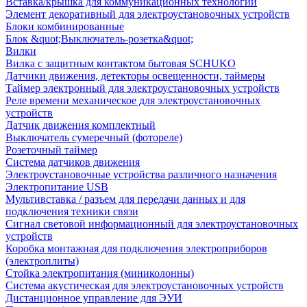
Вставка/крышка для коммуникационных технологий
Элемент декоративный для электроустановочных устройств
Блоки комбинированные
Блок &quot;Выключатель-розетка&quot;
Вилки
Вилка с защитным контактом бытовая SCHUKO
Датчики движения, детекторы освещенности, таймеры
Таймер электронный для электроустановочных устройств
Реле времени механическое для электроустановочных
устройств
Датчик движения комплектный
Выключатель сумеречный (фотореле)
Розеточный таймер
Система датчиков движения
Электроустановочные устройства различного назначения
Электропитание USB
Мультивставка / разъем для передачи данных и для
подключения техники связи
Сигнал световой информационный для электроустановочных
устройств
Коробка монтажная для подключения электроприборов
(электроплиты)
Стойка электропитания (миниколонны)
Система акустическая для электроустановочных устройств
Дистанционное управление для ЭУИ