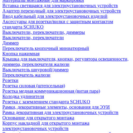
Материалы монтажные для маркировки
Вставка светящаяся для электроустановочных устройств
Адаптер переходный для электроустановочных устройств
Ввод кабельный для электроустановочных изделий
Аксессуары для розетки/вилки с защитным контактом
стандарта SCHUKO
Выключатели, переключатели, диммеры
Выключатели, переключатели
Диммер
Переключатель кнопочный миниатюрный
Кнопка нажимная
Крышка для выключателя, кнопки, регулятора освещенности,
диммера, переключателя жалюзи
Выключатель шнуровой/диммер
Переключатель жалюзи
Розетки
Розетка силовая (штепсельная)
Розетка медная коммуникационная (витая пара)
Колодка удлинителя
Розетка с заземлением стандарта SCHUKO
Рамки, декоративные элементы, основания для ЭУИ
Рамка декоративная для электроустановочных устройств
Основание для открытого монтажа
Корпус накладной для открытого монтажа
электроустановочных устройств