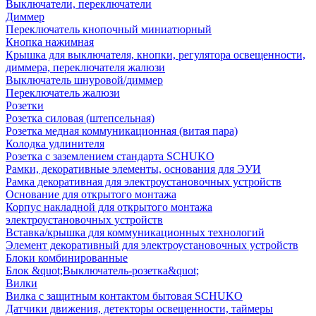
Выключатели, переключатели
Диммер
Переключатель кнопочный миниатюрный
Кнопка нажимная
Крышка для выключателя, кнопки, регулятора освещенности,
диммера, переключателя жалюзи
Выключатель шнуровой/диммер
Переключатель жалюзи
Розетки
Розетка силовая (штепсельная)
Розетка медная коммуникационная (витая пара)
Колодка удлинителя
Розетка с заземлением стандарта SCHUKO
Рамки, декоративные элементы, основания для ЭУИ
Рамка декоративная для электроустановочных устройств
Основание для открытого монтажа
Корпус накладной для открытого монтажа
электроустановочных устройств
Вставка/крышка для коммуникационных технологий
Элемент декоративный для электроустановочных устройств
Блоки комбинированные
Блок &quot;Выключатель-розетка&quot;
Вилки
Вилка с защитным контактом бытовая SCHUKO
Датчики движения, детекторы освещенности, таймеры