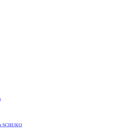
в
рта SCHUKO