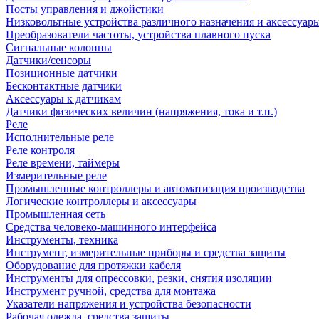
Посты управления и джойстики
Низковольтные устройства различного назначения и аксессуар
Преобразователи частоты, устройства плавного пуска
Сигнальные колонны
Датчики/сенсоры
Позиционные датчики
Бесконтактные датчики
Аксессуары к датчикам
Датчики физических величин (напряжения, тока и т.п.)
Реле
Исполнительные реле
Реле контроля
Реле времени, таймеры
Измерительные реле
Промышленные контроллеры и автоматизация производства
Логические контроллеры и аксессуары
Промышленная сеть
Средства человеко-машинного интерфейса
Инструменты, техника
Инструмент, измерительные приборы и средства защиты
Оборудование для протяжки кабеля
Инструменты для опрессовки, резки, снятия изоляции
Инструмент ручной, средства для монтажа
Указатели напряжения и устройства безопасности
Рабочая одежда, средства защиты