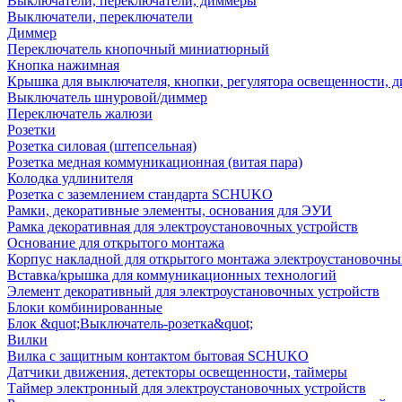
Выключатели, переключатели, диммеры
Выключатели, переключатели
Диммер
Переключатель кнопочный миниатюрный
Кнопка нажимная
Крышка для выключателя, кнопки, регулятора освещенности, 
Выключатель шнуровой/диммер
Переключатель жалюзи
Розетки
Розетка силовая (штепсельная)
Розетка медная коммуникационная (витая пара)
Колодка удлинителя
Розетка с заземлением стандарта SCHUKO
Рамки, декоративные элементы, основания для ЭУИ
Рамка декоративная для электроустановочных устройств
Основание для открытого монтажа
Корпус накладной для открытого монтажа электроустановочны
Вставка/крышка для коммуникационных технологий
Элемент декоративный для электроустановочных устройств
Блоки комбинированные
Блок &quot;Выключатель-розетка&quot;
Вилки
Вилка с защитным контактом бытовая SCHUKO
Датчики движения, детекторы освещенности, таймеры
Таймер электронный для электроустановочных устройств