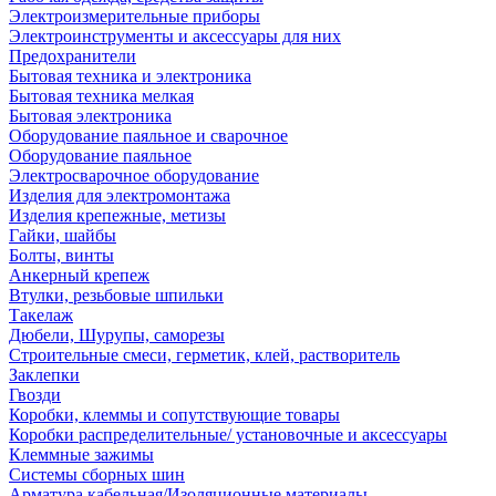
Электроизмерительные приборы
Электроинструменты и аксессуары для них
Предохранители
Бытовая техника и электроника
Бытовая техника мелкая
Бытовая электроника
Оборудование паяльное и сварочное
Оборудование паяльное
Электросварочное оборудование
Изделия для электромонтажа
Изделия крепежные, метизы
Гайки, шайбы
Болты, винты
Анкерный крепеж
Втулки, резьбовые шпильки
Такелаж
Дюбели, Шурупы, саморезы
Строительные смеси, герметик, клей, растворитель
Заклепки
Гвозди
Коробки, клеммы и сопутствующие товары
Коробки распределительные/ установочные и аксессуары
Клеммные зажимы
Системы сборных шин
Арматура кабельная/Изоляционные материалы