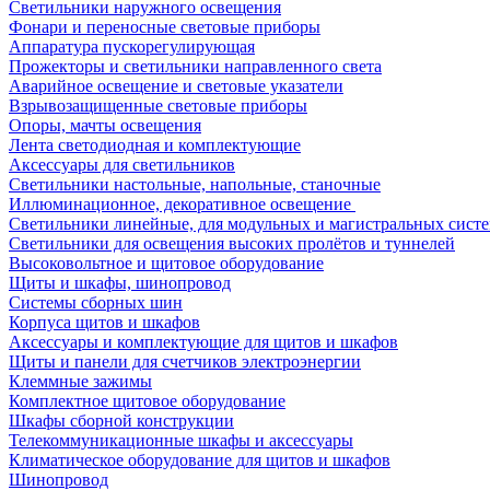
Светильники наружного освещения
Фонари и переносные световые приборы
Аппаратура пускорегулирующая
Прожекторы и светильники направленного света
Аварийное освещение и световые указатели
Взрывозащищенные световые приборы
Опоры, мачты освещения
Лента светодиодная и комплектующие
Аксессуары для светильников
Светильники настольные, напольные, станочные
Иллюминационное, декоративное освещение
Светильники линейные, для модульных и магистральных сист
Светильники для освещения высоких пролётов и туннелей
Высоковольтное и щитовое оборудование
Щиты и шкафы, шинопровод
Системы сборных шин
Корпуса щитов и шкафов
Аксессуары и комплектующие для щитов и шкафов
Щиты и панели для счетчиков электроэнергии
Клеммные зажимы
Комплектное щитовое оборудование
Шкафы сборной конструкции
Телекоммуникационные шкафы и аксессуары
Климатическое оборудование для щитов и шкафов
Шинопровод