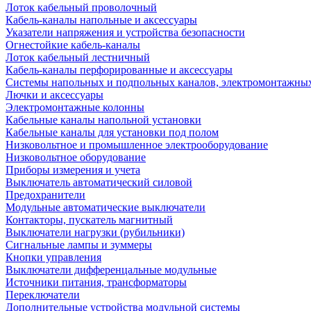
Лоток кабельный проволочный
Кабель-каналы напольные и аксессуары
Указатели напряжения и устройства безопасности
Огнестойкие кабель-каналы
Лоток кабельный лестничный
Кабель-каналы перфорированные и аксессуары
Системы напольных и подпольных каналов, электромонтажны
Лючки и аксессуары
Электромонтажные колонны
Кабельные каналы напольной установки
Кабельные каналы для установки под полом
Низковольтное и промышленное электрооборудование
Низковольтное оборудование
Приборы измерения и учета
Выключатель автоматический силовой
Предохранители
Модульные автоматические выключатели
Контакторы, пускатель магнитный
Выключатели нагрузки (рубильники)
Сигнальные лампы и зуммеры
Кнопки управления
Выключатели дифференцальные модульные
Источники питания, трансформаторы
Переключатели
Дополнительные устройства модульной системы