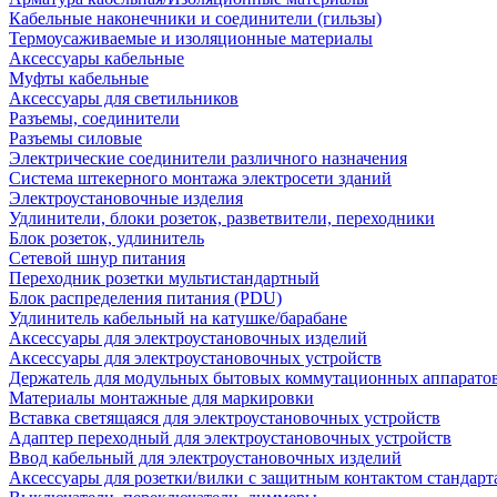
Кабельные наконечники и соединители (гильзы)
Термоусаживаемые и изоляционные материалы
Аксессуары кабельные
Муфты кабельные
Аксессуары для светильников
Разъемы, соединители
Разъемы силовые
Электрические соединители различного назначения
Система штекерного монтажа электросети зданий
Электроустановочные изделия
Удлинители, блоки розеток, разветвители, переходники
Блок розеток, удлинитель
Сетевой шнур питания
Переходник розетки мультистандартный
Блок распределения питания (PDU)
Удлинитель кабельный на катушке/барабане
Аксессуары для электроустановочных изделий
Аксессуары для электроустановочных устройств
Держатель для модульных бытовых коммутационных аппарато
Материалы монтажные для маркировки
Вставка светящаяся для электроустановочных устройств
Адаптер переходный для электроустановочных устройств
Ввод кабельный для электроустановочных изделий
Аксессуары для розетки/вилки с защитным контактом станда