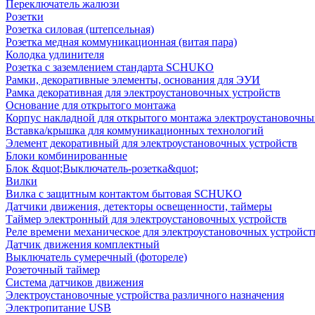
Переключатель жалюзи
Розетки
Розетка силовая (штепсельная)
Розетка медная коммуникационная (витая пара)
Колодка удлинителя
Розетка с заземлением стандарта SCHUKO
Рамки, декоративные элементы, основания для ЭУИ
Рамка декоративная для электроустановочных устройств
Основание для открытого монтажа
Корпус накладной для открытого монтажа электроустановочны
Вставка/крышка для коммуникационных технологий
Элемент декоративный для электроустановочных устройств
Блоки комбинированные
Блок &quot;Выключатель-розетка&quot;
Вилки
Вилка с защитным контактом бытовая SCHUKO
Датчики движения, детекторы освещенности, таймеры
Таймер электронный для электроустановочных устройств
Реле времени механическое для электроустановочных устройст
Датчик движения комплектный
Выключатель сумеречный (фотореле)
Розеточный таймер
Система датчиков движения
Электроустановочные устройства различного назначения
Электропитание USB