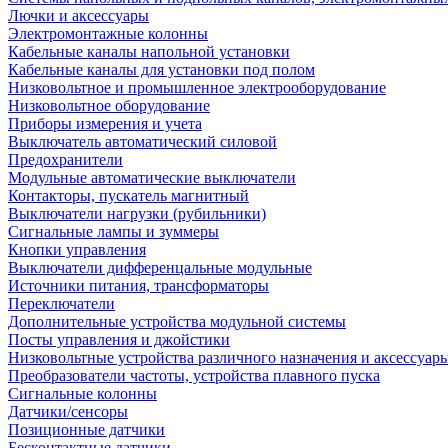
Лючки и аксессуары
Электромонтажные колонны
Кабельные каналы напольной установки
Кабельные каналы для установки под полом
Низковольтное и промышленное электрооборудование
Низковольтное оборудование
Приборы измерения и учета
Выключатель автоматический силовой
Предохранители
Модульные автоматические выключатели
Контакторы, пускатель магнитный
Выключатели нагрузки (рубильники)
Сигнальные лампы и зуммеры
Кнопки управления
Выключатели дифференцальные модульные
Источники питания, трансформаторы
Переключатели
Дополнительные устройства модульной системы
Посты управления и джойстики
Низковольтные устройства различного назначения и аксессуар
Преобразователи частоты, устройства плавного пуска
Сигнальные колонны
Датчики/сенсоры
Позиционные датчики
Бесконтактные датчики