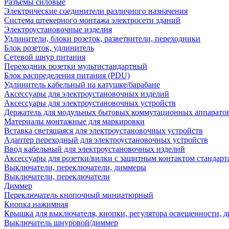
Разъемы силовые
Электрические соединители различного назначения
Система штекерного монтажа электросети зданий
Электроустановочные изделия
Удлинители, блоки розеток, разветвители, переходники
Блок розеток, удлинитель
Сетевой шнур питания
Переходник розетки мультистандартный
Блок распределения питания (PDU)
Удлинитель кабельный на катушке/барабане
Аксессуары для электроустановочных изделий
Аксессуары для электроустановочных устройств
Держатель для модульных бытовых коммутационных аппарато
Материалы монтажные для маркировки
Вставка светящаяся для электроустановочных устройств
Адаптер переходный для электроустановочных устройств
Ввод кабельный для электроустановочных изделий
Аксессуары для розетки/вилки с защитным контактом станда
Выключатели, переключатели, диммеры
Выключатели, переключатели
Диммер
Переключатель кнопочный миниатюрный
Кнопка нажимная
Крышка для выключателя, кнопки, регулятора освещенности, 
Выключатель шнуровой/диммер