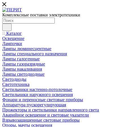
Комплексные поставки электротехники
Каталог
Освещение
Лампочки
Лампы люминесцентные
Лампы специального назначения
Лампы галогенные
Лампы газоразрядные
Лампы накаливания
Лампы светодиодные
Светодиоды
Светотехника
Светильники настенно-потолочные
Светильники наружного освещения
Фонари и переносные световые приборы
Аппаратура пускорегулирующая
Прожекторы и светильники направленного света
Аварийное освещение и световые указатели
Взрывозащищенные световые приборы
Опоры, мачты освещения