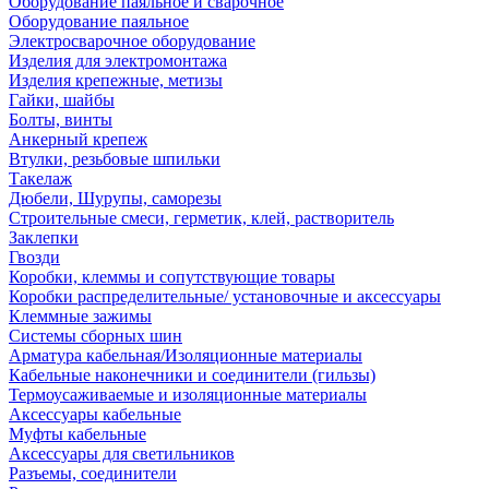
Оборудование паяльное и сварочное
Оборудование паяльное
Электросварочное оборудование
Изделия для электромонтажа
Изделия крепежные, метизы
Гайки, шайбы
Болты, винты
Анкерный крепеж
Втулки, резьбовые шпильки
Такелаж
Дюбели, Шурупы, саморезы
Строительные смеси, герметик, клей, растворитель
Заклепки
Гвозди
Коробки, клеммы и сопутствующие товары
Коробки распределительные/ установочные и аксессуары
Клеммные зажимы
Системы сборных шин
Арматура кабельная/Изоляционные материалы
Кабельные наконечники и соединители (гильзы)
Термоусаживаемые и изоляционные материалы
Аксессуары кабельные
Муфты кабельные
Аксессуары для светильников
Разъемы, соединители