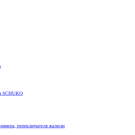
в
рта SCHUKO
диммера, переключателя жалюзи