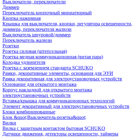
Выключатели, переключатели
Диммер
Переключатель кнопочный миниатюрный
Кнопка нажимная
Крышка для выключателя, кнопки, регулятора освещенности,
диммера, переключателя жалюзи
Выключатель шнуровой/диммер
Переключатель жалюзи
Розетки
Розетка силовая (штепсельная)
Розетка медная коммуникационная (витая пара)
Колодка удлинителя
Розетка с заземлением стандарта SCHUKO
Рамки, декоративные элементы, основания для ЭУИ
Рамка декоративная для электроустановочных устройств
Основание для открытого монтажа
Корпус накладной для открытого монтажа
электроустановочных устройств
Вставка/крышка для коммуникационных технологий
Элемент декоративный для электроустановочных устройств
Блоки комбинированные
Блок &quot;Выключатель-розетка&quot;
Вилки
Вилка с защитным контактом бытовая SCHUKO
Датчики движения, детекторы освещенности, таймеры