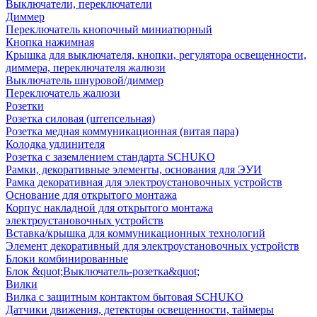
Выключатели, переключатели
Диммер
Переключатель кнопочный миниатюрный
Кнопка нажимная
Крышка для выключателя, кнопки, регулятора освещенности,
диммера, переключателя жалюзи
Выключатель шнуровой/диммер
Переключатель жалюзи
Розетки
Розетка силовая (штепсельная)
Розетка медная коммуникационная (витая пара)
Колодка удлинителя
Розетка с заземлением стандарта SCHUKO
Рамки, декоративные элементы, основания для ЭУИ
Рамка декоративная для электроустановочных устройств
Основание для открытого монтажа
Корпус накладной для открытого монтажа
электроустановочных устройств
Вставка/крышка для коммуникационных технологий
Элемент декоративный для электроустановочных устройств
Блоки комбинированные
Блок &quot;Выключатель-розетка&quot;
Вилки
Вилка с защитным контактом бытовая SCHUKO
Датчики движения, детекторы освещенности, таймеры