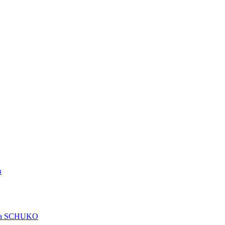
в
рта SCHUKO