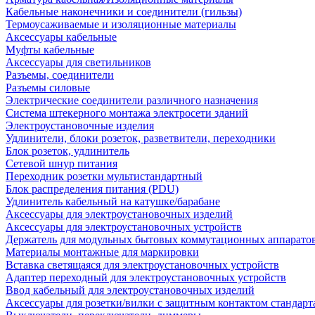
Кабельные наконечники и соединители (гильзы)
Термоусаживаемые и изоляционные материалы
Аксессуары кабельные
Муфты кабельные
Аксессуары для светильников
Разъемы, соединители
Разъемы силовые
Электрические соединители различного назначения
Система штекерного монтажа электросети зданий
Электроустановочные изделия
Удлинители, блоки розеток, разветвители, переходники
Блок розеток, удлинитель
Сетевой шнур питания
Переходник розетки мультистандартный
Блок распределения питания (PDU)
Удлинитель кабельный на катушке/барабане
Аксессуары для электроустановочных изделий
Аксессуары для электроустановочных устройств
Держатель для модульных бытовых коммутационных аппарато
Материалы монтажные для маркировки
Вставка светящаяся для электроустановочных устройств
Адаптер переходный для электроустановочных устройств
Ввод кабельный для электроустановочных изделий
Аксессуары для розетки/вилки с защитным контактом станда