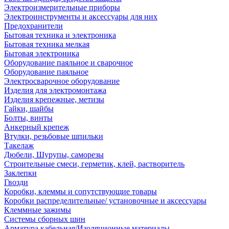
Электроизмерительные приборы
Электроинструменты и аксессуары для них
Предохранители
Бытовая техника и электроника
Бытовая техника мелкая
Бытовая электроника
Оборудование паяльное и сварочное
Оборудование паяльное
Электросварочное оборудование
Изделия для электромонтажа
Изделия крепежные, метизы
Гайки, шайбы
Болты, винты
Анкерный крепеж
Втулки, резьбовые шпильки
Такелаж
Дюбели, Шурупы, саморезы
Строительные смеси, герметик, клей, растворитель
Заклепки
Гвозди
Коробки, клеммы и сопутствующие товары
Коробки распределительные/ установочные и аксессуары
Клеммные зажимы
Системы сборных шин
Арматура кабельная/Изоляционные материалы