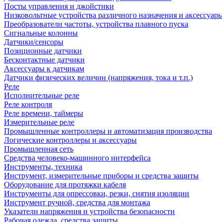
Посты управления и джойстики
Низковольтные устройства различного назначения и аксессуар
Преобразователи частоты, устройства плавного пуска
Сигнальные колонны
Датчики/сенсоры
Позиционные датчики
Бесконтактные датчики
Аксессуары к датчикам
Датчики физических величин (напряжения, тока и т.п.)
Реле
Исполнительные реле
Реле контроля
Реле времени, таймеры
Измерительные реле
Промышленные контроллеры и автоматизация производства
Логические контроллеры и аксессуары
Промышленная сеть
Средства человеко-машинного интерфейса
Инструменты, техника
Инструмент, измерительные приборы и средства защиты
Оборудование для протяжки кабеля
Инструменты для опрессовки, резки, снятия изоляции
Инструмент ручной, средства для монтажа
Указатели напряжения и устройства безопасности
Рабочая одежда, средства защиты