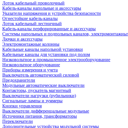
Лоток кабельный проволочный
Кабель-каналы напольные и аксессуары
Указатели напряжения и устройства безопасности
Огнестойкие кабель-каналы
Лоток кабельный лестничный
Кабель-каналы перфорированные и аксессуары
Системы напольных и подпольных каналов, электромонтажны
Лючки и аксессуары
Электромонтажные колонны
Кабельные каналы напольной установки
Кабельные каналы для установки под полом
Низковольтное и промышленное электрооборудование
Низковольтное оборудование
Приборы измерения и учета
Выключатель автоматический силовой
Предохранители
Модульные автоматические выключатели
Контакторы, пускатель магнитный
Выключатели нагрузки (рубильники)
Сигнальные лампы и зуммеры
Кнопки управления
Выключатели дифференцальные модульные
Источники питания, трансформаторы
Переключатели
Дополнительные устройства модульной системы