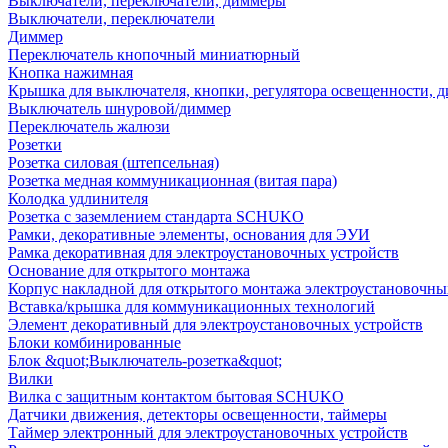
Выключатели, переключатели, диммеры
Выключатели, переключатели
Диммер
Переключатель кнопочный миниатюрный
Кнопка нажимная
Крышка для выключателя, кнопки, регулятора освещенности, 
Выключатель шнуровой/диммер
Переключатель жалюзи
Розетки
Розетка силовая (штепсельная)
Розетка медная коммуникационная (витая пара)
Колодка удлинителя
Розетка с заземлением стандарта SCHUKO
Рамки, декоративные элементы, основания для ЭУИ
Рамка декоративная для электроустановочных устройств
Основание для открытого монтажа
Корпус накладной для открытого монтажа электроустановочны
Вставка/крышка для коммуникационных технологий
Элемент декоративный для электроустановочных устройств
Блоки комбинированные
Блок &quot;Выключатель-розетка&quot;
Вилки
Вилка с защитным контактом бытовая SCHUKO
Датчики движения, детекторы освещенности, таймеры
Таймер электронный для электроустановочных устройств