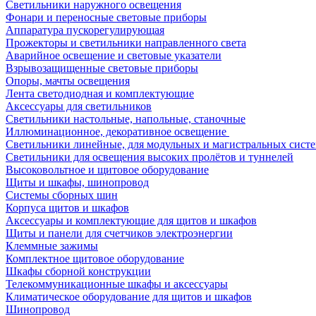
Светильники наружного освещения
Фонари и переносные световые приборы
Аппаратура пускорегулирующая
Прожекторы и светильники направленного света
Аварийное освещение и световые указатели
Взрывозащищенные световые приборы
Опоры, мачты освещения
Лента светодиодная и комплектующие
Аксессуары для светильников
Светильники настольные, напольные, станочные
Иллюминационное, декоративное освещение
Светильники линейные, для модульных и магистральных сист
Светильники для освещения высоких пролётов и туннелей
Высоковольтное и щитовое оборудование
Щиты и шкафы, шинопровод
Системы сборных шин
Корпуса щитов и шкафов
Аксессуары и комплектующие для щитов и шкафов
Щиты и панели для счетчиков электроэнергии
Клеммные зажимы
Комплектное щитовое оборудование
Шкафы сборной конструкции
Телекоммуникационные шкафы и аксессуары
Климатическое оборудование для щитов и шкафов
Шинопровод