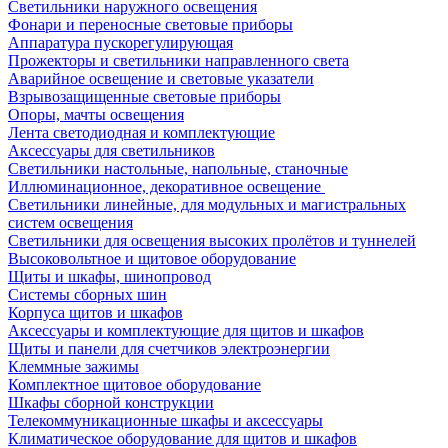
Светильники наружного освещения
Фонари и переносные световые приборы
Аппаратура пускорегулирующая
Прожекторы и светильники направленного света
Аварийное освещение и световые указатели
Взрывозащищенные световые приборы
Опоры, мачты освещения
Лента светодиодная и комплектующие
Аксессуары для светильников
Светильники настольные, напольные, станочные
Иллюминационное, декоративное освещение
Светильники линейные, для модульных и магистральных
систем освещения
Светильники для освещения высоких пролётов и туннелей
Высоковольтное и щитовое оборудование
Щиты и шкафы, шинопровод
Системы сборных шин
Корпуса щитов и шкафов
Аксессуары и комплектующие для щитов и шкафов
Щиты и панели для счетчиков электроэнергии
Клеммные зажимы
Комплектное щитовое оборудование
Шкафы сборной конструкции
Телекоммуникационные шкафы и аксессуары
Климатическое оборудование для щитов и шкафов