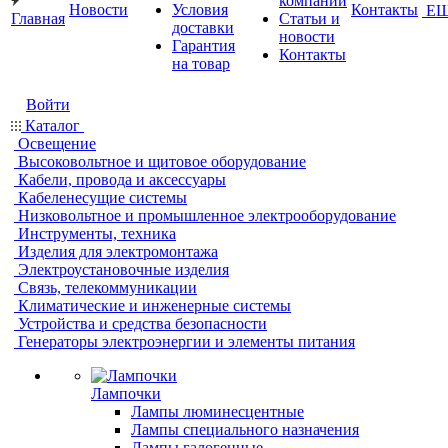
компании
Новости
Условия
Контакты
Е
Главная
Статьи и
доставки
новости
Гарантия
Контакты
на товар
Войти
Каталог
Освещение
Высоковольтное и щитовое оборудование
Кабели, провода и аксессуары
Кабеленесущие системы
Низковольтное и промышленное электрооборудование
Инструменты, техника
Изделия для электромонтажа
Электроустановочные изделия
Связь, телекоммуникации
Климатические и инженерные системы
Устройства и средства безопасности
Генераторы электроэнергии и элементы питания
Лампочки
Лампы люминесцентные
Лампы специального назначения
Лампы галогенные