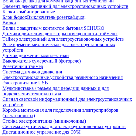
Вставка/крышка для коммуникационных технологий
Элемент декоративный для электроустановочных устройств
Блоки комбинированные
Блок &quot;Выключатель-розетка&quot;
Вилки
Вилка с защитным контактом бытовая SCHUKO
Датчики движения, детекторы освещенности, таймеры
Таймер электронный для электроустановочных устройств
Реле времени механическое для электроустановочных
устройств
Датчик движения комплектный
Выключатель сумеречный (фотореле)
Розеточный таймер
Система датчиков движения
Электроустановочные устройства различного назначения
Электропитание USB
Мультивставка / разъем для передачи данных и для
подключения техники связи
Сигнал световой информационный для электроустановочных
устройств
Коробка монтажная для подключения электроприборов
(электроплиты)
Стойка электропитания (миниколонны)
Система акустическая для электроустановочных устройств
Дистанционное управление для ЭУИ