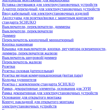
Материалы монтажные для маркировки
Вставка светящаяся для электроустановочных устройств
Адаптер переходный для электроустановочных устройств
Ввод кабельный для электроустановочных изделий
Аксессуары для розетки/вилки с защитным контактом
стандарта SCHUKO
Выключатели, переключатели, диммеры
Выключатели, переключатели
Диммер
Переключатель кнопочный миниатюрный
Кнопка нажимная
Крышка для выключателя, кнопки, регулятора освещенности,
диммера, переключателя жалюзи
Выключатель шнуровой/диммер
Переключатель жалюзи
Розетки
Розетка силовая (штепсельная)
Розетка медная коммуникационная (витая пара)
Колодка удлинителя
Розетка с заземлением стандарта SCHUKO
Рамки, декоративные элементы, основания для ЭУИ
Рамка декоративная для электроустановочных устройств
Основание для открытого монтажа
Корпус накладной для открытого монтажа
электроустановочных устройств