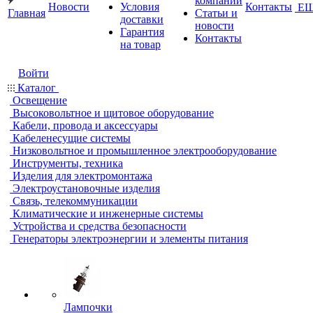
компании
Новости
Условия
Контакты
Е
Главная
Статьи и
доставки
новости
Гарантия
Контакты
на товар
Войти
Каталог
Освещение
Высоковольтное и щитовое оборудование
Кабели, провода и аксессуары
Кабеленесущие системы
Низковольтное и промышленное электрооборудование
Инструменты, техника
Изделия для электромонтажа
Электроустановочные изделия
Связь, телекоммуникации
Климатические и инженерные системы
Устройства и средства безопасности
Генераторы электроэнергии и элементы питания
Лампочки