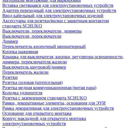
Материалы монтажные для маркировки
Вставка светящаяся для электроустановочных устройств
Адаптер переходный для электроустановочных устройств
Ввод кабельный для электроустановочных изделий
Аксессуары для розетки/вилки с защитным контактом
стандарта SCHUKO
Выключатели, переключатели, диммеры
Выключатели, переключатели
Диммер
Переключатель кнопочный миниатюрный
Кнопка нажимная
Крышка для выключателя, кнопки, регулятора освещенности,
диммера, переключателя жалюзи
Выключатель шнуровой/диммер
Переключатель жалюзи
Розетки
Розетка силовая (штепсельная)
Розетка медная коммуникационная (витая пара)
Колодка удлинителя
Розетка с заземлением стандарта SCHUKO
Рамки, декоративные элементы, основания для ЭУИ
Рамка декоративная для электроустановочных устройств
Основание для открытого монтажа
Корпус накладной для открытого монтажа
электроустановочных устройств