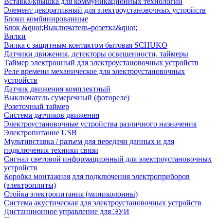
Вставка/крышка для коммуникационных технологий
Элемент декоративный для электроустановочных устройств
Блоки комбинированные
Блок &quot;Выключатель-розетка&quot;
Вилки
Вилка с защитным контактом бытовая SCHUKO
Датчики движения, детекторы освещенности, таймеры
Таймер электронный для электроустановочных устройств
Реле времени механическое для электроустановочных
устройств
Датчик движения комплектный
Выключатель сумеречный (фотореле)
Розеточный таймер
Система датчиков движения
Электроустановочные устройства различного назначения
Электропитание USB
Мультивставка / разъем для передачи данных и для
подключения техники связи
Сигнал световой информационный для электроустановочных
устройств
Коробка монтажная для подключения электроприборов
(электроплиты)
Стойка электропитания (миниколонны)
Система акустическая для электроустановочных устройств
Дистанционное управление для ЭУИ