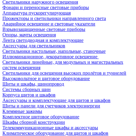
Светильники наружного освещения
Фонари и переносные световые приборы
Аппаратура пускорегулирующая
Прожекторы и светильники направленного света
Аварийное освещение и световые указатели
Взрывозащищенные световые приборы
Опоры, мачты освещения
Лента светодиодная и комплектующие
Аксессуары для светильников
Светильники настольные, напольные, станочные
Иллюминационное, декоративное освещение
Светильники линейные, для модульных и магистральных
систем освещения
Светильники для освещения высоких пролётов и туннелей
Высоковольтное и щитовое оборудование
Щиты и шкафы, шинопровод
Системы сборных шин
Корпуса щитов и шкафов
Аксессуары и комплектующие для щитов и шкафов
Щиты и панели для счетчиков электроэнергии
Клеммные зажимы
Комплектное щитовое оборудование
Шкафы сборной конструкции
Телекоммуникационные шкафы и аксессуары
Климатическое оборудование для щитов и шкафов