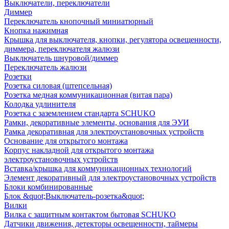
Выключатели, переключатели
Диммер
Переключатель кнопочный миниатюрный
Кнопка нажимная
Крышка для выключателя, кнопки, регулятора освещенности,
диммера, переключателя жалюзи
Выключатель шнуровой/диммер
Переключатель жалюзи
Розетки
Розетка силовая (штепсельная)
Розетка медная коммуникационная (витая пара)
Колодка удлинителя
Розетка с заземлением стандарта SCHUKO
Рамки, декоративные элементы, основания для ЭУИ
Рамка декоративная для электроустановочных устройств
Основание для открытого монтажа
Корпус накладной для открытого монтажа
электроустановочных устройств
Вставка/крышка для коммуникационных технологий
Элемент декоративный для электроустановочных устройств
Блоки комбинированные
Блок &quot;Выключатель-розетка&quot;
Вилки
Вилка с защитным контактом бытовая SCHUKO
Датчики движения, детекторы освещенности, таймеры