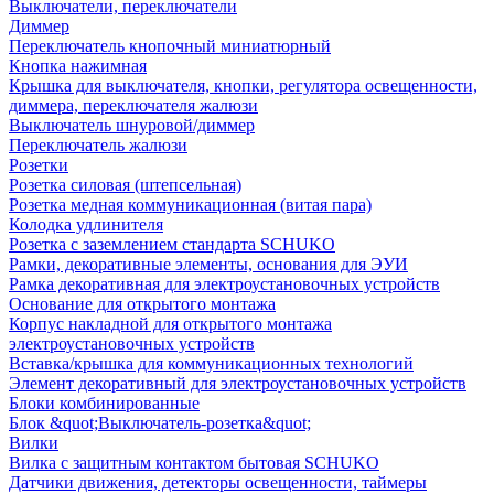
Выключатели, переключатели
Диммер
Переключатель кнопочный миниатюрный
Кнопка нажимная
Крышка для выключателя, кнопки, регулятора освещенности,
диммера, переключателя жалюзи
Выключатель шнуровой/диммер
Переключатель жалюзи
Розетки
Розетка силовая (штепсельная)
Розетка медная коммуникационная (витая пара)
Колодка удлинителя
Розетка с заземлением стандарта SCHUKO
Рамки, декоративные элементы, основания для ЭУИ
Рамка декоративная для электроустановочных устройств
Основание для открытого монтажа
Корпус накладной для открытого монтажа
электроустановочных устройств
Вставка/крышка для коммуникационных технологий
Элемент декоративный для электроустановочных устройств
Блоки комбинированные
Блок &quot;Выключатель-розетка&quot;
Вилки
Вилка с защитным контактом бытовая SCHUKO
Датчики движения, детекторы освещенности, таймеры