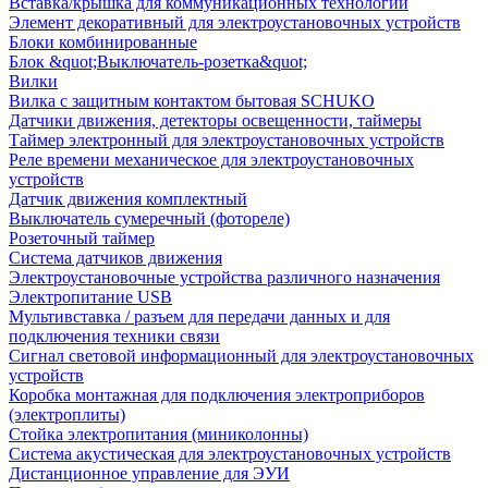
Вставка/крышка для коммуникационных технологий
Элемент декоративный для электроустановочных устройств
Блоки комбинированные
Блок &quot;Выключатель-розетка&quot;
Вилки
Вилка с защитным контактом бытовая SCHUKO
Датчики движения, детекторы освещенности, таймеры
Таймер электронный для электроустановочных устройств
Реле времени механическое для электроустановочных
устройств
Датчик движения комплектный
Выключатель сумеречный (фотореле)
Розеточный таймер
Система датчиков движения
Электроустановочные устройства различного назначения
Электропитание USB
Мультивставка / разъем для передачи данных и для
подключения техники связи
Сигнал световой информационный для электроустановочных
устройств
Коробка монтажная для подключения электроприборов
(электроплиты)
Стойка электропитания (миниколонны)
Система акустическая для электроустановочных устройств
Дистанционное управление для ЭУИ