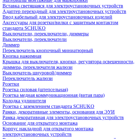
Материалы монтажные для маркировки
Вставка светящаяся для электроустановочных устройств
Адаптер переходный для электроустановочных устройств
Ввод кабельный для электроустановочных изделий
Аксессуары для розетки/вилки с защитным контактом
стандарта SCHUKO
Выключатели, переключатели, диммеры
Выключатели, переключатели
Диммер
Переключатель кнопочный миниатюрный
Кнопка нажимная
Крышка для выключателя, кнопки, регулятора освещенности,
диммера, переключателя жалюзи
Выключатель шнуровой/диммер
Переключатель жалюзи
Розетки
Розетка силовая (штепсельная)
Розетка медная коммуникационная (витая пара)
Колодка удлинителя
Розетка с заземлением стандарта SCHUKO
Рамки, декоративные элементы, основания для ЭУИ
Рамка декоративная для электроустановочных устройств
Основание для открытого монтажа
Корпус накладной для открытого монтажа
электроустановочных устройств