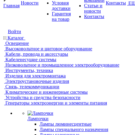
компании
Новости
Условия
Контакты
Е
Главная
Статьи и
доставки
новости
Гарантия
Контакты
на товар
Войти
Каталог
Освещение
Высоковольтное и щитовое оборудование
Кабели, провода и аксессуары
Кабеленесущие системы
Низковольтное и промышленное электрооборудование
Инструменты, техника
Изделия для электромонтажа
Электроустановочные изделия
Связь, телекоммуникации
Климатические и инженерные системы
Устройства и средства безопасности
Генераторы электроэнергии и элементы питания
Лампочки
Лампы люминесцентные
Лампы специального назначения
Лампы галогенные