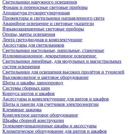
Светильники наружного освещения
Фонари и переносные световые приборы
Аппаратура пускорегулирующая
Прожекторы и светильники направленного света
Аварийное освещение и световые указатели
Взрывозащищенные световые приборы
Опоры, мачты освещения
Лента светодиодная и комплектующие
Аксессуары для светильников
Светильники настольные, напольные, станочные
Иллюминационное, декоративное освещение
Светильники линейные, для модульных и магистральных
систем освещения
Светильники для освещения высоких пролётов и туннелей
Высоковольтное и щитовое оборудование
Щиты и шкафы, шинопровод
Системы сборных шин
Корпуса щитов и шкафов
Аксессуары и комплектующие для щитов и шкафов
Щиты и панели для счетчиков электроэнергии
Клеммные зажимы
Комплектное щитовое оборудование
Шкафы сборной конструкции
Телекоммуникационные шкафы и аксессуары
Климатическое оборудование для щитов и шкафов