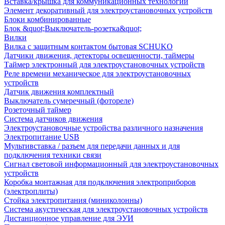
Вставка/крышка для коммуникационных технологий
Элемент декоративный для электроустановочных устройств
Блоки комбинированные
Блок &quot;Выключатель-розетка&quot;
Вилки
Вилка с защитным контактом бытовая SCHUKO
Датчики движения, детекторы освещенности, таймеры
Таймер электронный для электроустановочных устройств
Реле времени механическое для электроустановочных
устройств
Датчик движения комплектный
Выключатель сумеречный (фотореле)
Розеточный таймер
Система датчиков движения
Электроустановочные устройства различного назначения
Электропитание USB
Мультивставка / разъем для передачи данных и для
подключения техники связи
Сигнал световой информационный для электроустановочных
устройств
Коробка монтажная для подключения электроприборов
(электроплиты)
Стойка электропитания (миниколонны)
Система акустическая для электроустановочных устройств
Дистанционное управление для ЭУИ