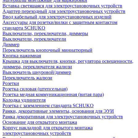
Материалы монтажные для маркировки
Вставка светящаяся для электроустановочных устройств
Адаптер переходный для электроустановочных устройств
Ввод кабельный для электроустановочных изделий
Аксессуары для розетки/вилки с защитным контактом
стандарта SCHUKO
Выключатели, переключатели, диммеры
Выключатели, переключатели
Диммер
Переключатель кнопочный миниатюрный
Кнопка нажимная
Крышка для выключателя, кнопки, регулятора освещенности,
диммера, переключателя жалюзи
Выключатель шнуровой/диммер
Переключатель жалюзи
Розетки
Розетка силовая (штепсельная)
Розетка медная коммуникационная (витая пара)
Колодка удлинителя
Розетка с заземлением стандарта SCHUKO
Рамки, декоративные элементы, основания для ЭУИ
Рамка декоративная для электроустановочных устройств
Основание для открытого монтажа
Корпус накладной для открытого монтажа
электроустановочных устройств