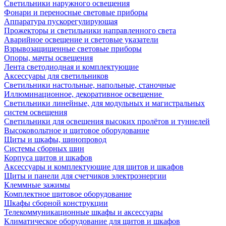
Светильники наружного освещения
Фонари и переносные световые приборы
Аппаратура пускорегулирующая
Прожекторы и светильники направленного света
Аварийное освещение и световые указатели
Взрывозащищенные световые приборы
Опоры, мачты освещения
Лента светодиодная и комплектующие
Аксессуары для светильников
Светильники настольные, напольные, станочные
Иллюминационное, декоративное освещение
Светильники линейные, для модульных и магистральных
систем освещения
Светильники для освещения высоких пролётов и туннелей
Высоковольтное и щитовое оборудование
Щиты и шкафы, шинопровод
Системы сборных шин
Корпуса щитов и шкафов
Аксессуары и комплектующие для щитов и шкафов
Щиты и панели для счетчиков электроэнергии
Клеммные зажимы
Комплектное щитовое оборудование
Шкафы сборной конструкции
Телекоммуникационные шкафы и аксессуары
Климатическое оборудование для щитов и шкафов