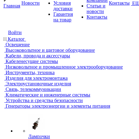
компании
Новости
Условия
Контакты
Е
Главная
Статьи и
доставки
новости
Гарантия
Контакты
на товар
Войти
Каталог
Освещение
Высоковольтное и щитовое оборудование
Кабели, провода и аксессуары
Кабеленесущие системы
Низковольтное и промышленное электрооборудование
Инструменты, техника
Изделия для электромонтажа
Электроустановочные изделия
Связь, телекоммуникации
Климатические и инженерные системы
Устройства и средства безопасности
Генераторы электроэнергии и элементы питания
Лампочки